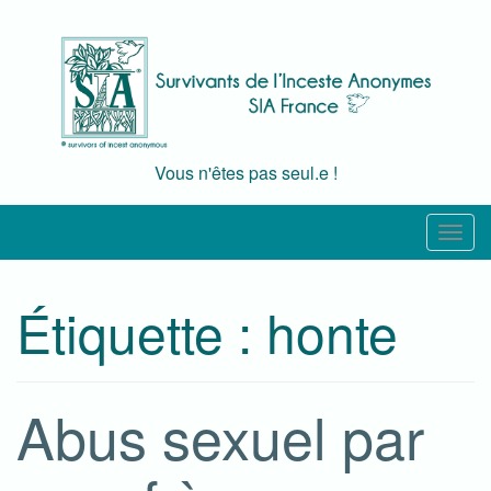
Skip
to
content
Vous n'êtes pas seul.e !
T
o
g
Étiquette :
honte
g
l
e
n
Abus sexuel par
a
v
i