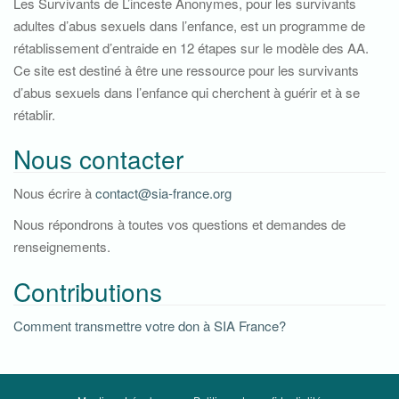
Les Survivants de L’inceste Anonymes, pour les survivants
e
adultes d’abus sexuels dans l’enfance, est un programme de
r
rétablissement d’entraide en 12 étapes sur le modèle des AA.
c
Ce site est destiné à être une ressource pour les survivants
h
d’abus sexuels dans l’enfance qui cherchent à guérir et à se
e
rétablir.
p
o
Nous contacter
u
r
Nous écrire à
contact@sia-france.org
:
Nous répondrons à toutes vos questions et demandes de
renseignements.
Contributions
Comment transmettre votre don à SIA France?