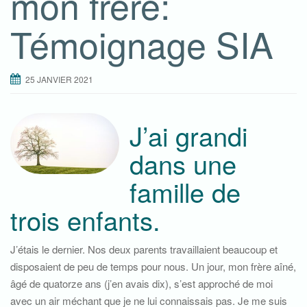
mon frère:
g
Témoignage SIA
a
t
i
25 JANVIER 2021
o
n
J’ai grandi
dans une
famille de
trois enfants.
J’étais le dernier. Nos deux parents travaillaient beaucoup et
disposaient de peu de temps pour nous. Un jour, mon frère aîné,
âgé de quatorze ans (j’en avais dix), s’est approché de moi
avec un air méchant que je ne lui connaissais pas. Je me suis