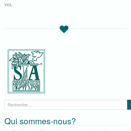
VIOL
R
e
c
Qui sommes-nous?
h