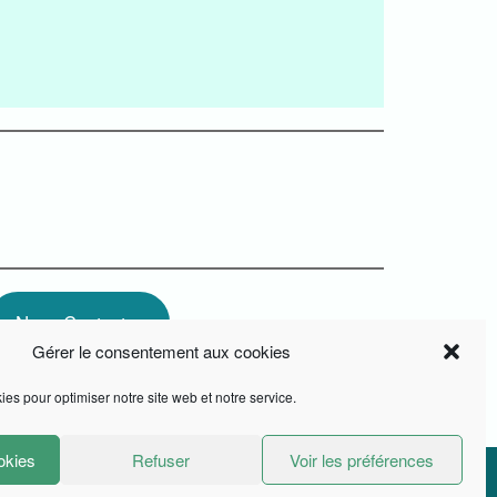
Nous Contacter
Gérer le consentement aux cookies
ies pour optimiser notre site web et notre service.
okies
Refuser
Voir les préférences
SIA France, tous droits réservés ©2021
Unite Theme
powered by