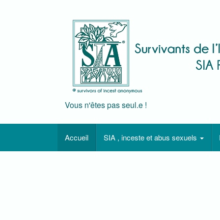
Skip
to
content
Vous n'êtes pas seul.e !
Accueil
SIA , inceste et abus sexuels