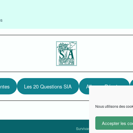
es
ntes
Les 20 Questions SIA
Aller en Réunion
Nous utilisons des cook
Accepter les co
Survivants de l Inceste Anonymes 