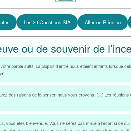
ntes
Les 20 Questions SIA
Aller en Réunion
reuve ou de souvenir de l’inc
votre parole suffit. La plupart d’entre nous étaient enfants lorsque c
vé.
vez des raisons de le penser, nous vous croyons. […] Les réunions 
s, vous êtes bienvenu.e. Vous ne serez pas mis.e à l’écart si ce qu
 non plus rejeté.e si ce qui vous est arrivé vous semble trop grave.