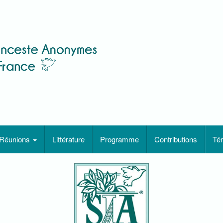
Réunions
Littérature
Programme
Contributions
Té