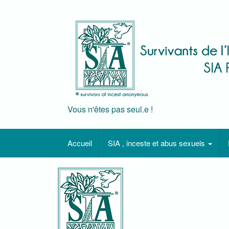
Skip
to
content
Vous n'êtes pas seul.e !
Accueil
SIA , inceste et abus sexuels