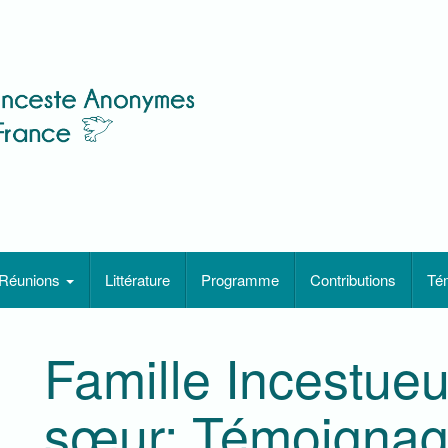
Réunions
Littérature
Programme
Contributions
Té
Famille Incestueu
sœur: Témoignag