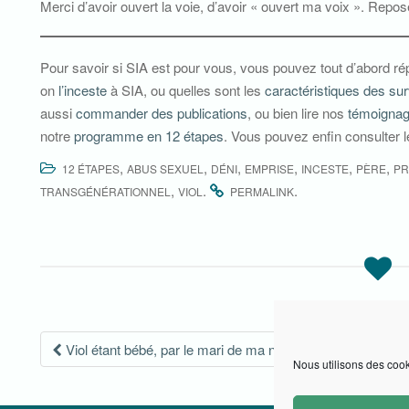
Merci d’avoir ouvert la voie, d’avoir « ouvert ma voix ». Repos
Pour savoir si SIA est pour vous, vous pouvez tout d’abord r
on
l’inceste
à SIA, ou quelles sont les
caractéristiques des su
aussi
commander des publications
, ou bien lire nos
témoigna
notre
programme en 12 étapes
. Vous pouvez enfin consulter 
,
,
,
,
,
,
12 ÉTAPES
ABUS SEXUEL
DÉNI
EMPRISE
INCESTE
PÈRE
PR
,
.
.
TRANSGÉNÉRATIONNEL
VIOL
PERMALINK
Navigation
Viol étant bébé, par le mari de ma nourrice : Témoignage 
Nous utilisons des cook
des