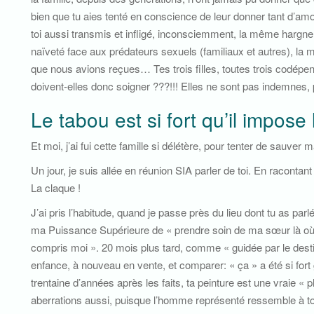
bien que tu aies tenté en conscience de leur donner tant d’amou
toi aussi transmis et infligé, inconsciemment, la même harg
naïveté face aux prédateurs sexuels (familiaux et autres), la m
que nous avions reçues… Tes trois filles, toutes trois codépen
doivent-elles donc soigner ???!!! Elles ne sont pas indemnes, p
Le tabou est si fort qu’il impose 
Et moi, j’ai fui cette famille si délétère, pour tenter de sauv
Un jour, je suis allée en réunion SIA parler de toi. En racontan
La claque !
J’ai pris l’habitude, quand je passe près du lieu dont tu as parlé
ma Puissance Supérieure de « prendre soin de ma sœur là où e
compris moi ». 20 mois plus tard, comme « guidée par le destin »,
enfance, à nouveau en vente, et comparer: « ça » a été si for
trentaine d’années après les faits, ta peinture est une vraie «
aberrations aussi, puisque l’homme représenté ressemble à t