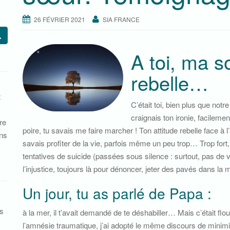
26 FÉVRIER 2021
SIA FRANCE
A toi, ma s
rebelle…
t
C’était toi, bien plus que notr
craignais ton ironie, facilemen
re
poire, tu savais me faire marcher ! Ton attitude rebelle face à 
ans
savais profiter de la vie, parfois même un peu trop… Trop fort,
tentatives de suicide (passées sous silence : surtout, pas de v
l’injustice, toujours là pour dénoncer, jeter des pavés dans la 
Un jour, tu as parlé de Papa :
s
à la mer, il t’avait demandé de te déshabiller… Mais c’était flou 
l’amnésie traumatique, j’ai adopté le même discours de minimisa