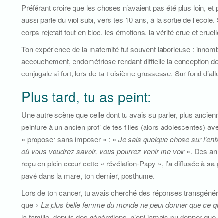
Préférant croire que les choses n’avaient pas été plus loin, e
aussi parlé du viol subi, vers tes 10 ans, à la sortie de l’école.
corps rejetait tout en bloc, les émotions, la vérité crue et cruell
Ton expérience de la maternité fut souvent laborieuse : innom
accouchement, endométriose rendant difficile la conception de
conjugale si fort, lors de ta troisième grossesse. Sur fond d’a
Plus tard, tu as peint:
Une autre scène que celle dont tu avais su parler, plus ancienne
peinture à un ancien prof’ de tes filles (alors adolescentes) av
« proposer sans imposer » : «
Je sais quelque chose sur l’en
où vous voudrez savoir, vous pourrez venir me voir
». Des anné
reçu en plein cœur cette « révélation-Papy », l’a diffusée à s
pavé dans la mare, ton dernier, posthume.
Lors de ton cancer, tu avais cherché des réponses transgénérat
que «
La plus belle femme du monde ne peut donner que ce qu
la famille, depuis des générations, n’ont jamais pu donner que 