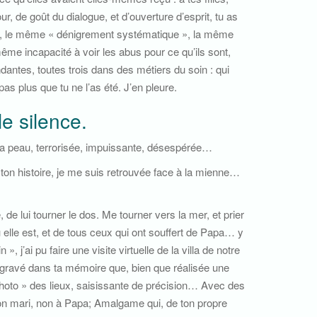
r, de goût du dialogue, et d’ouverture d’esprit, tu as
ne, le même « dénigrement systématique », la même
ême incapacité à voir les abus pour ce qu’ils sont,
dantes, toutes trois dans des métiers du soin : qui
as plus que tu ne l’as été. J’en pleure.
le silence.
er ma peau, terrorisée, impuissante, désespérée…
t ton histoire, je me suis retrouvée face à la mienne…
, de lui tourner le dos. Me tourner vers la mer, et prier
lle est, et de tous ceux qui ont souffert de Papa… y
 j’ai pu faire une visite virtuelle de la villa de notre
t gravé dans ta mémoire que, bien que réalisée une
 photo » des lieux, saisissante de précision… Avec des
on mari, non à Papa; Amalgame qui, de ton propre