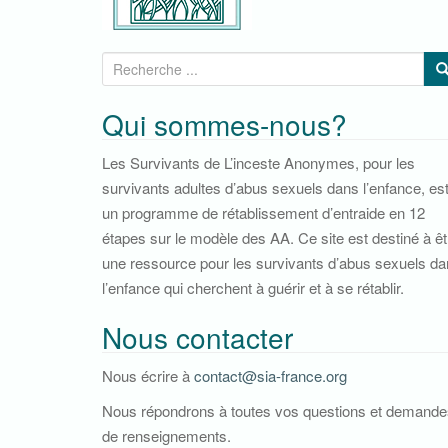
R
e
c
Qui sommes-nous?
h
Les Survivants de L’inceste Anonymes, pour les
e
survivants adultes d’abus sexuels dans l’enfance, es
r
un programme de rétablissement d’entraide en 12
c
étapes sur le modèle des AA. Ce site est destiné à êt
h
une ressource pour les survivants d’abus sexuels d
e
l’enfance qui cherchent à guérir et à se rétablir.
p
o
Nous contacter
u
r
Nous écrire à
contact@sia-france.org
:
Nous répondrons à toutes vos questions et demande
de renseignements.