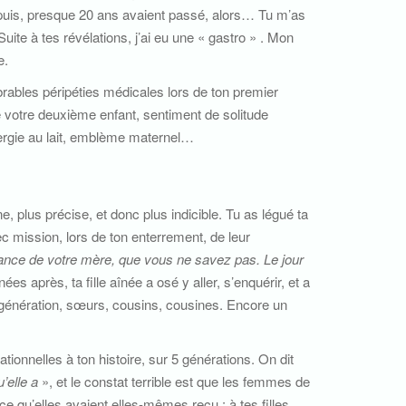
t puis, presque 20 ans avaient passé, alors… Tu m’as
 Suite à tes révélations, j’ai eu une « gastro » . Mon
e.
brables péripéties médicales lors de ton premier
 votre deuxième enfant, sentiment de solitude
llergie au lait, emblème maternel…
, plus précise, et donc plus indicible. Tu as légué ta
ec mission, lors de ton enterrement, de leur
fance de votre mère, que vous ne savez pas. Le jour
es après, ta fille aînée a osé y aller, s’enquérir, et a
a génération, sœurs, cousins, cousines. Encore un
ionnelles à ton histoire, sur 5 générations. On dit
’elle a
», et le constat terrible est que les femmes de
ce qu’elles avaient elles-mêmes reçu : à tes filles,