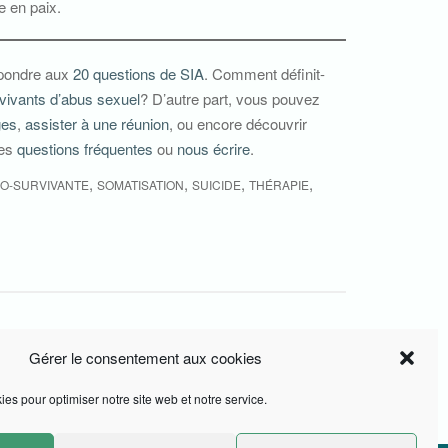
e en paix.
épondre aux
20 questions de SIA
. Comment définit-
rvivants d’abus sexuel
? D’autre part, vous pouvez
ges
,
assister à une réunion
, ou encore découvrir
les
questions fréquentes
ou
nous écrire
.
,
,
,
,
O-SURVIVANTE
SOMATISATION
SUICIDE
THÉRAPIE
Gérer le consentement aux cookies
SIA
Violée par mon oncle: Témoignage SIA
ies pour optimiser notre site web et notre service.